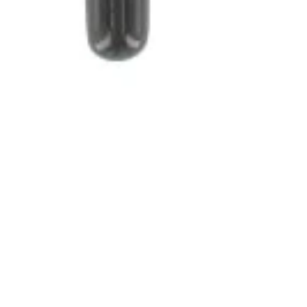
ef
ECO C
in op onze nieuwsbrief om op de
Dokter 
racht te worden van de laatste
3500 H
 krijg tips om van een
Klik hi
re levensstijl de norm te maken.