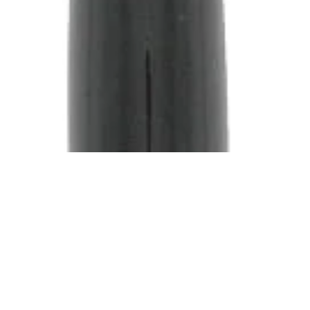
Meer info?
Nieuwsbri
Ons verhaal
Schrijf je 
hoogte geb
Onze merken
nieuwtjes &
Pers
natuurlijke