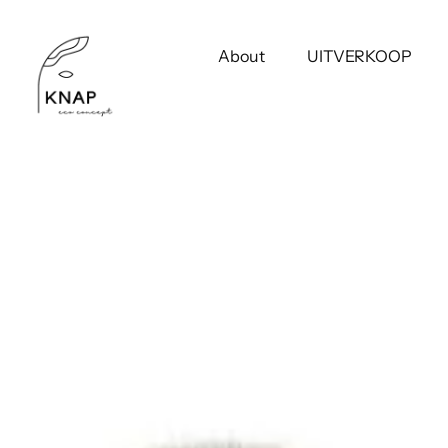
Meteen
naar
de
About
UITVERKOOP
content